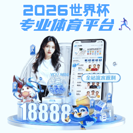
立即注册
6686网页登录入口
官
网 · 权威体育数据平台
6686网页登录入口 OFFICIAL WEBSITE
自2022年创立以来，
6686网页登录入口
致力于为用户
提供包括NBA、英超、欧洲杯、LPL在内的热门赛事直
播与数据服务，广受用户信赖。
立即下载6686网页登录入口APP