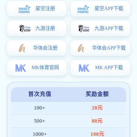
6686网页登录入口
是一家面向全球市场的综合体育赛事直播
与数据服务平台，专注于为体育迷打造高品质的数字化观赛
体验。我们整合
高清赛事直播、数据分析、多终端同步
等核
心功能，为用户提供一站式的6686平台官方网站登
录-6686(中国)服务。
平台通过多项国际安全认证，系统架构稳定高效，全面适配
APP、PC 和移动网页端。在东南亚、中东、欧洲等区域建立
了本地化技术与客服团队，确保每位用户都能获得便捷、可
靠的服务体验。
截至目前，6686网页登录入口 已拥有超
100 万+
注册用户，
服务网络覆盖十余国家与地区，日均访问量持续增长，深受
广大体育爱好者喜爱。
我们将继续秉持“
技术创新、用户至上、安全高效
”的理念，