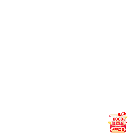
我们的品牌使命
作为综合性的6686网页登录入口平台，我们始终以科技驱
动、服务导向为核心，力求打造一个安全、稳定、可信赖的
体育数据与直播生态。
在推动行业标准提升的同时，6686平台官方网站登